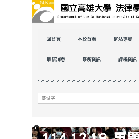
跳
到
主
要
內
容
回首頁
本校首頁
網站導覽
區
最新消息
系所資訊
課程資訊