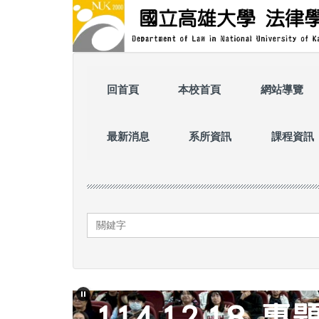
跳
到
主
要
內
容
回首頁
本校首頁
網站導覽
區
最新消息
系所資訊
課程資訊