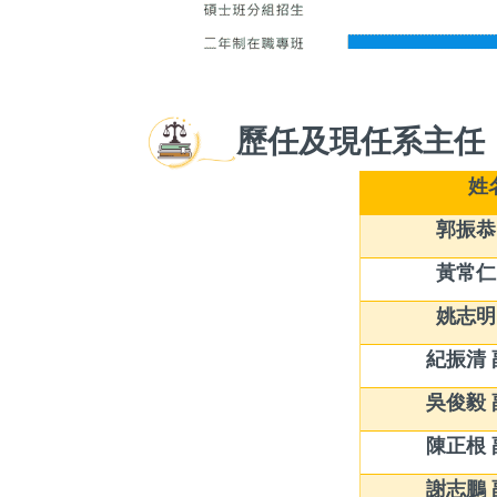
歷任及現任系主任
姓
郭振恭
黃常仁
姚志明
紀振清
吳俊毅
陳正根
謝志鵬