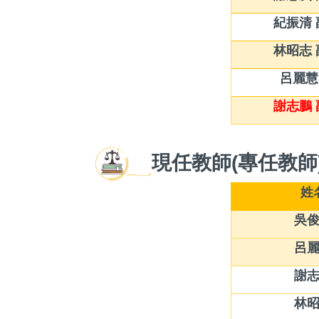
紀振清
林昭志
呂麗慧
謝志鵬
現任教師(專任教師
姓
吳
呂
謝
林