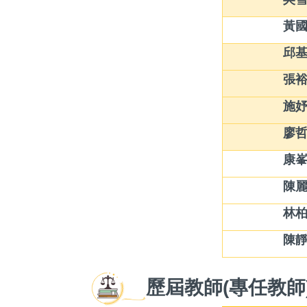
黃
邱
張
施
廖
康
陳
林
陳
歷屆教師(專任教師