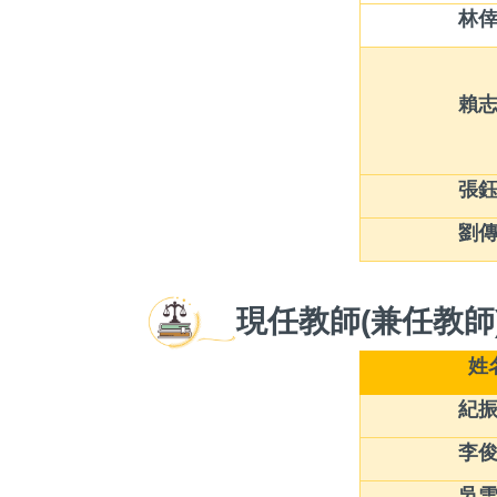
林
賴
張
劉
現任教師(兼任教師
姓
紀
李
吳