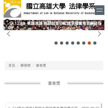
跳
到
主
要
內
容
區
首頁
榮譽榜
書卷獎
書卷獎