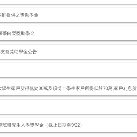
利律師提供之獎助學金
莘莘向榮獎助學金
系友會獎助學金公告
學生(大學生家戶所得低於90萬及碩博士學生家戶所得低於70萬,家戶利息
專班研究生入學獎學金（截止日期至9/22）