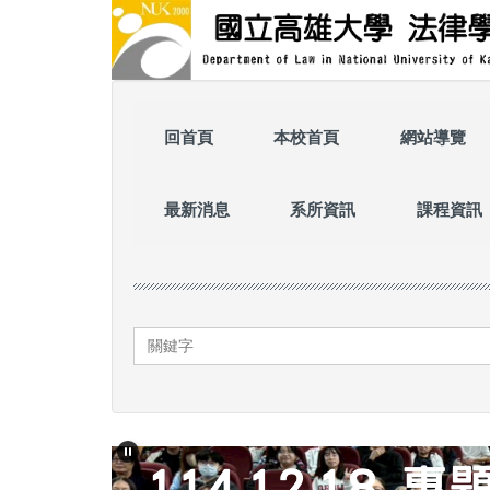
跳
到
主
要
內
容
回首頁
本校首頁
網站導覽
區
最新消息
系所資訊
課程資訊