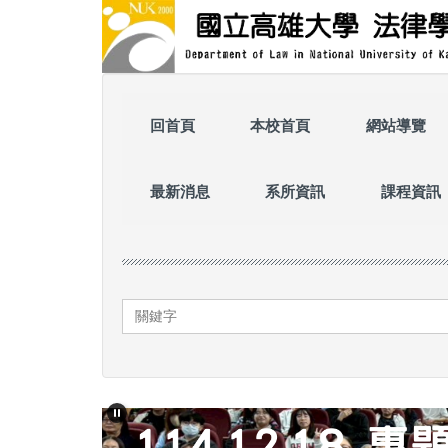
跳
到
主
要
內
容
回首頁
本校首頁
網站導覽
區
最新消息
系所資訊
課程資訊