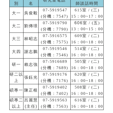
研究室電話
別
名
師談話時間
07-5919547
615
室
/ (
三
)
大一
吳俊毅
(
分機：
7547)
15
：
00~17
：
00
07-5919790
606室
/ (
五
)
大二
劉傳璟
13
：
00~15
：
00
(
分機：
7790)
07-5916575
609
室
/ (
二
)
大三
林昭志
(
分機：
7575)
16
：
00~18
：
00
07-5919546
514
室
/ (
二
)
大四
謝志鵬
(
分機：
7546)
16
：
00~18
：
00
07-5916689
505
室
/ (
二
)
研一
賴志強
(
分機：
7689)
16
：
00~18
：
00
研二以
07-5919176
620
室
/ (
二
)
張鈺光
上
(
分機：
7176)
16
：
00~18
：
00
07-5919402
508
室
/ (
二
)
碩專一
陳正根
(
分機：
7402)
16
：
00~18
：
00
碩專二
呂麗慧
07-5919563
616
室
/ (
二
)
以上
(主任)
(
分機：
7563)
16
：
00~18
：
00