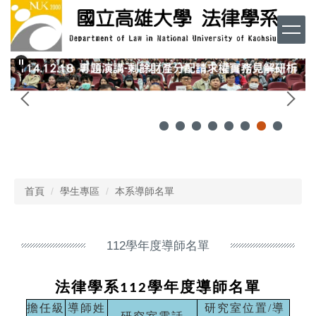
跳
到
主
要
內
容
區
首頁
學生專區
本系導師名單
112學年度導師名單
法律學系
學年度導師名單
112
擔任級
導師姓
研究室位置
/
導