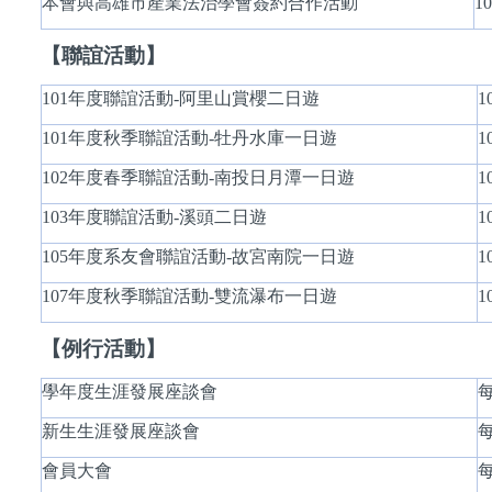
本會與高雄市產業法治學會簽約合作活動
10
【聯誼活動】
101
年度聯誼活動-阿里山賞櫻二日遊
1
101
年度秋季聯誼活動-牡丹水庫一日遊
1
102
年度春季聯誼活動-南投日月潭一日遊
1
103
年度聯誼活動-溪頭二日遊
1
105
年度系友會聯誼活動-故宮南院一日遊
1
107
年度秋季聯誼活動-雙流瀑布一日遊
1
【例行活動】
學年度生涯發展座談會
每
新生生涯發展座談會
會員大會
每