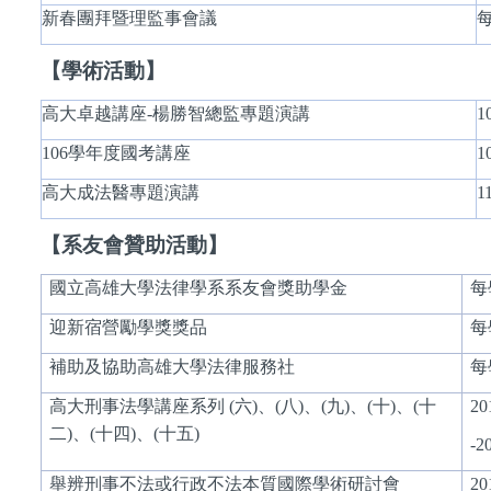
新春團拜暨理監事會議
【學術活動】
高大卓越講座-楊勝智總監專題演講
1
106
學年度國考講座
1
高大成法醫專題演講
1
【系友會贊助活動】
國立高雄大學法律學系系友會獎助學金
每
迎新宿營勵學獎獎品
每
補助及協助高雄大學法律服務社
每
高大刑事法學講座系列 (六)、(八)、(九)、(十)、(十
20
二)、(十四)、(十五)
-2
舉辨刑事不法或行政不法本質國際學術研討會
20