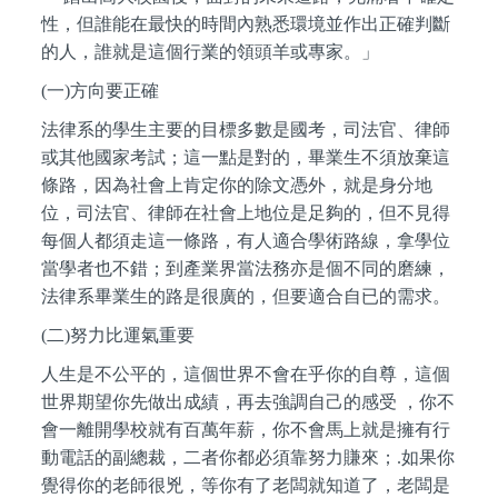
性，但誰能在最快的時間內熟悉環境並作出正確判斷
的人，誰就是這個行業的領頭羊或專家。」
(
一)方向要正確
法律系的學生主要的目標多數是國考，司法官、律師
或其他國家考試；這一點是對的，畢業生不須放棄這
條路，因為社會上肯定你的除文憑外，就是身分地
位，司法官、律師在社會上地位是足夠的，但不見得
每個人都須走這一條路，有人適合學術路線，拿學位
當學者也不錯；到產業界當法務亦是個不同的磨練，
法律系畢業生的路是很廣的，但要適合自已的需求。
(
二)努力比運氣重要
人生是不公平的，這個世界不會在乎你的自尊，這個
世界期望你先做出成績，再去強調自己的感受 ，你不
會一離開學校就有百萬年薪，你不會馬上就是擁有行
動電話的副總裁，二者你都必須靠努力賺來；.如果你
覺得你的老師很兇，等你有了老闆就知道了，老闆是