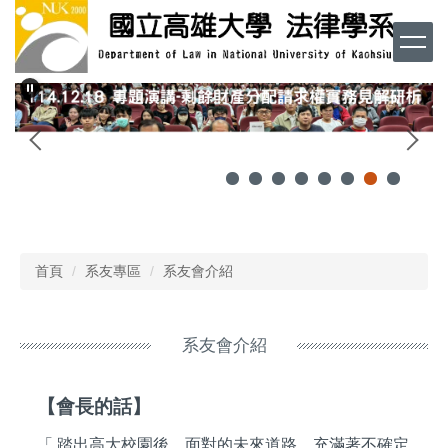
跳
到
主
要
內
容
區
首頁
系友專區
系友會介紹
系友會介紹
【會長的話】
「 踏出高大校園後，面對的未來道路，充滿著不確定