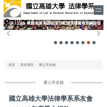
跳
到
主
要
內
容
區
首頁
系友專區
愛心芳名錄
愛心芳名錄
國立高雄大學法律學系系友會