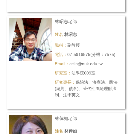
林昭志老師
姓名
林昭志
職稱：
副教授
電話：
07-5916575(分機：7575)
Email：
cclin@nuk.edu.tw
研究室：
法學院609室
研究專長：
保險法、海商法、民法
(總則、債各)、替代性風險理財法
制、法學英文
林倖如老師
姓名
林倖如