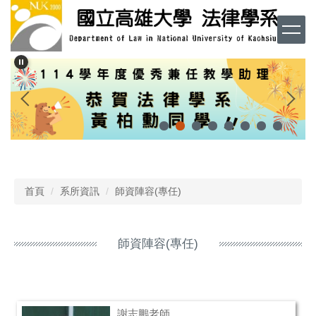
跳
到
主
要
內
容
區
首頁
系所資訊
師資陣容(專任)
師資陣容(專任)
謝志鵬老師