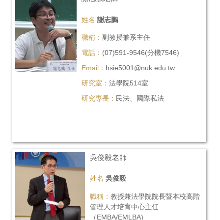
姓名
謝志鵬
職稱：
副教授兼系主任
電話：
(07)591-9546(分機7546)
Email：
hsie5001@nuk.edu.tw
研究室：
法學院514室
研究專長：
民法、國際私法
吳俊毅老師
姓名
吳俊毅
職稱：
教授兼法學院院長暨本校高階
管理人才培育中心主任
（EMBA/EMLBA)