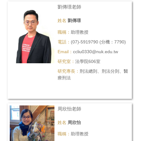
劉傳璟老師
姓名
劉傳璟
職稱：
助理教授
電話：
(07)-5919790 (分機：7790)
Email：
ccliu0330@nuk.edu.tw
研究室：
法學院606室
研究專長：
刑法總則、刑法分則、醫
療刑法
周欣怡老師
姓名
周欣怡
職稱：
助理教授