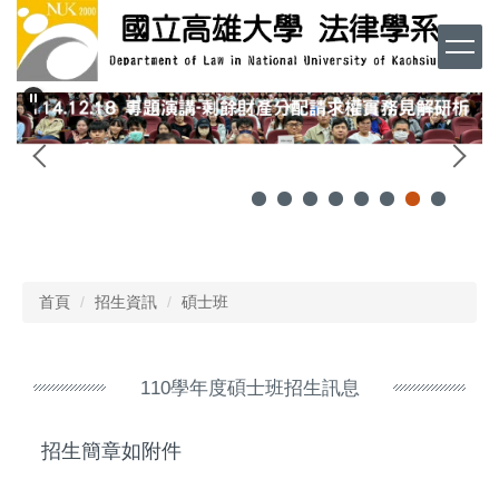
跳
到
主
要
內
容
區
首頁
招生資訊
碩士班
110學年度碩士班招生訊息
招生簡章如附件