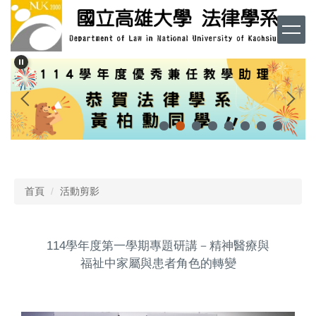
跳
到
主
要
內
容
區
首頁
活動剪影
114學年度第一學期專題研講－精神醫療與
福祉中家屬與患者角色的轉變