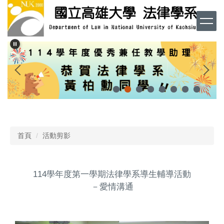
跳
到
主
要
內
容
區
首頁
活動剪影
114學年度第一學期法律學系導生輔導活動
－愛情溝通