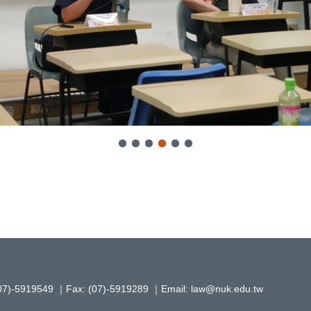
919549 ｜Fax: (07)-5919289 ｜Email: law@nuk.edu.tw