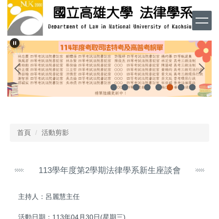
跳
到
主
要
內
容
區
首頁
活動剪影
113學年度第2學期法律學系新生座談會
主持人：呂麗慧主任
活動日期：113年04月30日(星期三)