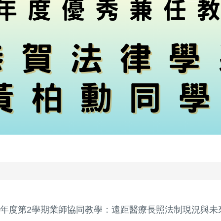
3學年度第2學期業師協同教學：遠距醫療長照法制現況與未