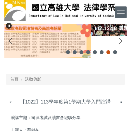
跳
到
主
要
內
容
區
首頁
活動剪影
【1022】113學年度第1學期大學入門演講
演講主題：司律考試及讀書會經驗分享
主講人：蔡尚祐