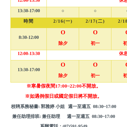
12:00-13:30
休
13:30-17:00
○
○
時間
2/16(
一)
2/17(
二)
2/1
O
O
8:30-12:00
除夕
初
一
12:00-13:30
休
O
O
13:30-17:00
除夕
初
一
※寒暑假夜間17:00~22:00不開放。
※如遇例假日或國定假日將不開放。
校聘系務秘書
:
郭雅
婷
小姐 週一至週五 08:30~17:00
兼任助理排班: 兼任助理 週一至週五 08:30~17:00
系
辦
電話
：(07)591-9549