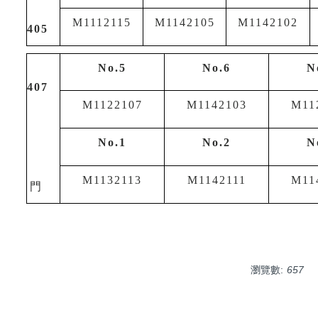
M1112115
M1142105
M1142102
405
No.5
No.6
N
407
M1122107
M1142103
M11
No.1
No.2
N
M1132113
M1142111
M11
門
瀏覽數:
657