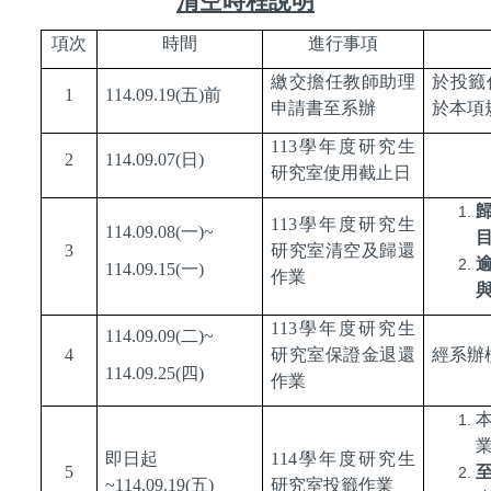
清空時程說明
項次
時間
進行事項
繳交擔任教師助理
於投籤
1
114.09.19(
五
)
前
申請書至系辦
於本項
113
學年度研究生
2
114.09.07(
日
)
研究室使用截止日
113
學年度研究生
114.09.08(
一
)~
3
研究室清空及歸還
114.09.15(
一
)
作業
113
學年度研究生
114.09.09(
二
)~
4
研究室保證金退還
經系辦
114.09.25(
四
)
作業
即日起
114
學年度研究生
5
~114.09.19(
五
)
研究室投籤作業