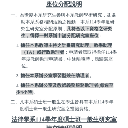
座位分配說明
一、為獎勵本系研究生參與本系教師學術研究，及協
助本系系務相關活動之推動，本系
114
學年度研
究生研究室分配原則，
凡符合以下資格之研究
生，得擇一對系辦申請分配研究室座位
：
1.
擔任本系教師主持之計畫研究助理、教學助理
（
TA
）或行政助理者
；申請者應取得擔任
114
學
年度教師助理申請書，中途離職時，應歸還座
位。
2.
擔任本系辦公室學習型兼任助理者
。
3.
擔任本系辦公室及教師義務服務助理者
(
每週至
少
4
小時
)
。
二、凡本系碩士班一般生在學生皆具有本系
114
學年
度碩士班一般生研究室之投籤資格。
法律學系
114
學年度碩士班一般生研究室