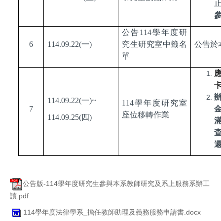
公告
114
學年度研
6
114.09.22(
一
)
究生研究室中籤名
公告於
單
114.09.22(
一
)~
114
學年度研究室
7
座位移轉作業
114.09.25(
四
)
公告版-114學年度研究生參與本系教師研究及系上服務系辦工
讀.pdf
114學年度法律學系_擔任教師助理及義務服務申請書.docx