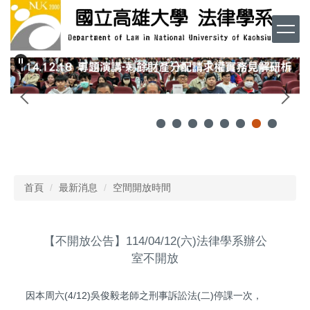
跳
到
主
要
內
容
區
首頁
最新消息
空間開放時間
【不開放公告】114/04/12(六)法律學系辦公
室不開放
因本周六(4/12)吳俊毅老師之刑事訴訟法(二)停課一次，