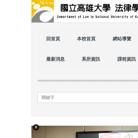
跳
到
主
要
內
容
回首頁
本校首頁
網站導覽
區
最新消息
系所資訊
課程資訊