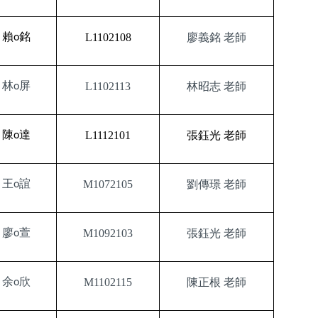
賴
銘
L1102108
廖義銘
老師
o
林
屏
L1102113
林昭志
老師
o
陳
達
L1112101
張鈺光
老師
o
王
誼
M1072105
劉傳璟
老師
o
廖
萱
M1092103
張鈺光
老師
o
余
欣
M1102115
陳正根
老師
o