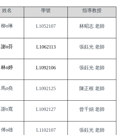
姓名
學號
指導教授
柳
琳
L1052107
林昭志 老師
o
謝
芬
L1062113
張鈺光
老師
o
林
婷
L1092106
張鈺光
老師
o
馬
堯
L1092125
陳正根
老師
o
謝
寬
L1092127
曾千娟
老師
o
傅
雄
L1102107
張鈺光
老師
o