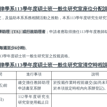
律學系
113
學年度碩士班一般生研究室座位分配
究，及協助本系系務相關活動之推動，本系
113
學年度研究生研究
學助理（
TA
）或行政助理者
；申請者應取得擔任
113
學年度教師
每週至少
4
小時
)
。
13
學年度碩士班一般生研究室之投籤資格。
律學系
113
學年度碩士班一般生研究室清空時程
間
進行事項
說明
繳交擔任教師助理
於投籤作業時程前繳交
(
如尚未
五
)
前
申請書至系辦
於本項規定時程內向系辦登記
)
112
學年度研究生
日
)
研究室使用截止日