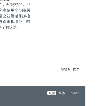
時，應繳交
500
元押
究室使用權期限屆
清空並經過系辦檢
系產未損壞並且歸
將全數退還。
瀏覽數:
527
繁體
简体
English