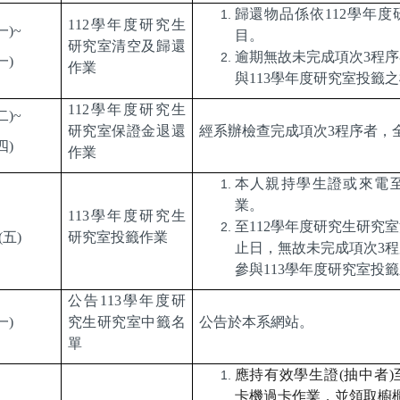
歸還物品係依
112
學年度
112
學年度研究生
一
)~
目。
研究室清空及歸還
逾期無故未完成項次
3
程序
一
)
作業
與
113
學年度研究室投籤之
112
學年度研究生
二
)~
研究室保證金退還
經系辦檢查完成項次
3
程序者，
四
)
作業
本人親持學生證或來電
業。
113
學年度研究生
至
112
學年度研究生研究室
(
五
)
研究室投籤作業
止日，
無故未完成項次
3
程
參與
113
學年度研究室投籤
公告
113
學年度研
一
)
究生研究室中籤名
公告於本系網站。
單
應持有效學生證
(
抽中者
)
卡機過卡作業，並領取櫥