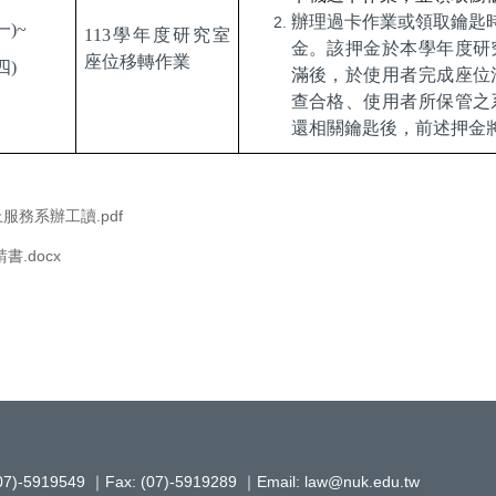
辦理過卡作業或領取鑰匙
一
)~
113
學年度研究室
金。該押金於本學年度研
座位移轉作業
四
)
滿後，於使用者完成座位
查合格、使用者所保管之
還相關鑰匙後，前述押金
服務系辦工讀.pdf
.docx
919549 ｜Fax: (07)-5919289 ｜Email: law@nuk.edu.tw