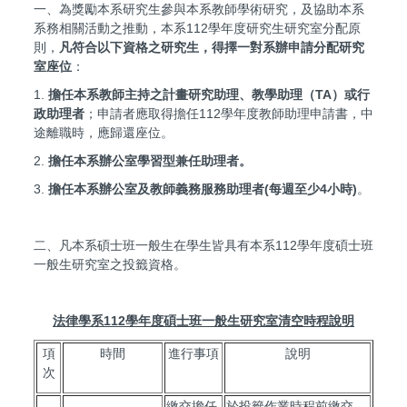
一、為獎勵本系研究生參與本系教師學術研究，及協助本系
系務相關活動之推動，本系112學年度研究生研究室分配原
則，
凡符合以下資格之研究生，得擇一對系辦申請分配研究
室座位
：
1.
擔任本系教師主持之計畫研究助理、教學助理（
TA
）或行
政助理者
；申請者應取得擔任112學年度教師助理申請書，中
途離職時，應歸還座位。
2.
擔任本系辦公室學習型兼任助理者
。
3.
擔任本系辦公室及教師義務服務助理者
(
每週至少
4
小時
)
。
二、凡本系碩士班一般生在學生皆具有本系112學年度碩士班
一般生研究室之投籤資格。
法律學系
112
學年度碩士班一般生研究室清空時程說明
項
時間
進行事項
說明
次
繳交擔任
於投籤作業時程前繳交