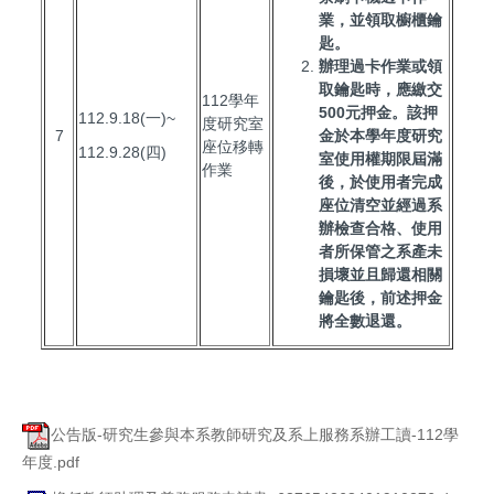
業，並領取櫥櫃鑰
匙。
辦理過卡作業或領
取鑰匙時，應繳交
112學年
500
元押金。該押
112.9.18(一)~
度研究室
7
金於本學年度研究
座位移轉
112.9.28(四)
室使用權期限屆滿
作業
後，於使用者完成
座位清空並經過系
辦檢查合格、使用
者所保管之系產未
損壞並且歸還相關
鑰匙後，前述押金
將全數退還。
公告版-研究生參與本系教師研究及系上服務系辦工讀-112學
年度.pdf