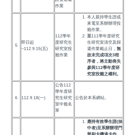
作業
本人親持學生證或
來電至系辦辦理投
籤作業。
112學年
至
111學年度研究
即日起
度研究生
生研究室清空及歸
5
~112.9.15(五)
研究室投
還作業截止日，
無
籤作業
故未完成項次3
程
序者，將主動喪失
參與112
學年度研
究室投籤之權利。
公告112
學年度研
6
112.9.18(一)
究生研究
公告於本系網站。
室中籤名
單
應持有效學生證
(
抽
中者
)
至系辦辦理門
禁刷卡機過卡作