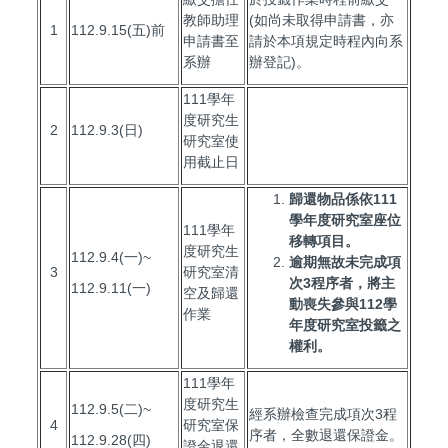
教師助理
(如尚未取得申請書，亦
1
112.9.15(五)前
申請書至
請於本項規定時程內向系
系辦
辦登記)。
111學年
度研究生
2
112.9.3(日)
研究室使
用截止日
歸還物品係依
111
學年度研究室座位
111學年
移轉項目。
度研究生
112.9.4(一)~
逾期無故未完成項
3
研究室清
次
3
程序者，將主
112.9.11(一)
空及歸還
動喪失參與
112
學
作業
年度研究室投籤之
權利。
111學年
度研究生
112.9.5(二)~
經系辦檢查完成項次3程
4
研究室保
序者，全數退還保證金。
112.9.28(四)
證金退還