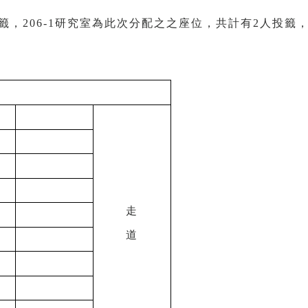
籤，206-1研究室為此次分配之之座位，共計有2人投籤
走
道