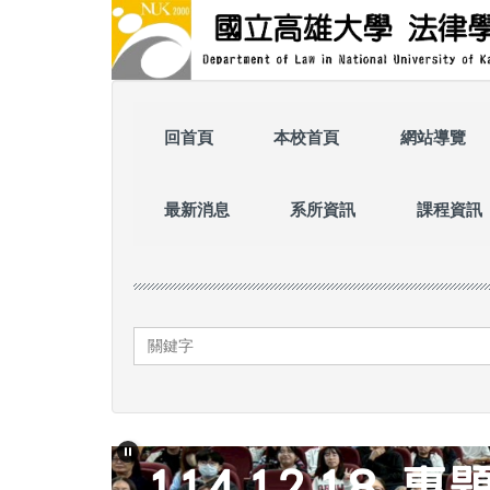
跳
到
主
要
內
容
回首頁
本校首頁
網站導覽
區
最新消息
系所資訊
課程資訊