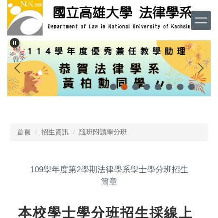
跳
到
主
要
內
容
區
首頁
招生資訊
隨班附讀學分班
109學年度第2學期法律學系學士學分班招生
簡章
本校學士學分班招生採線上