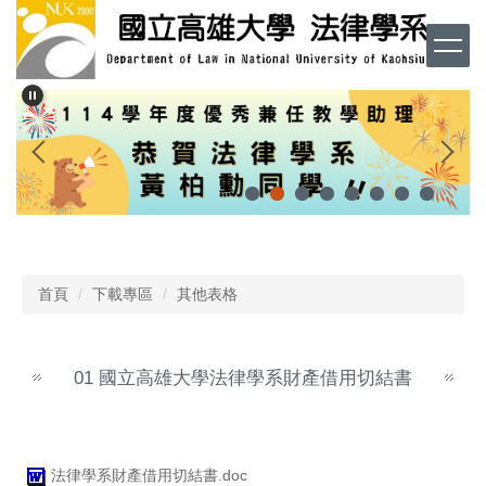
跳
到
主
要
內
容
區
首頁
下載專區
其他表格
01 國立高雄大學法律學系財產借用切結書
法律學系財產借用切結書.doc