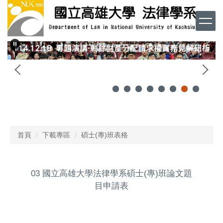
跳
到
主
要
內
容
區
首頁
下載專區
碩士(專)班表格
03 國立高雄大學法律學系碩士(專)班論文題
目申請表