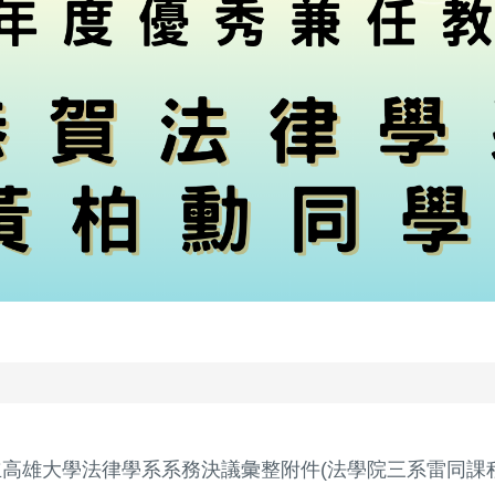
立高雄大學法律學系系務決議彙整附件(法學院三系雷同課程