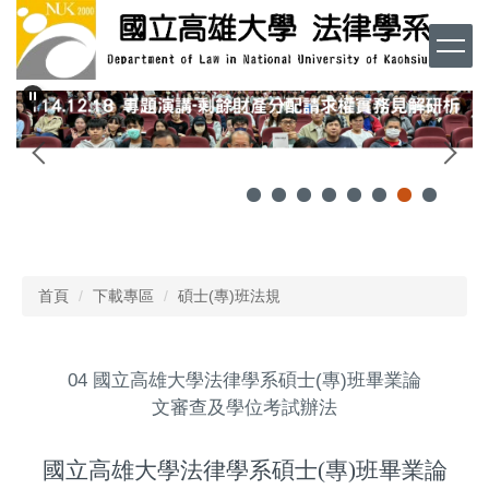
跳
到
主
要
內
容
區
首頁
下載專區
碩士(專)班法規
04 國立高雄大學法律學系碩士(專)班畢業論
文審查及學位考試辦法
國立高雄大學法律學系碩士
(
專
)
班畢業論