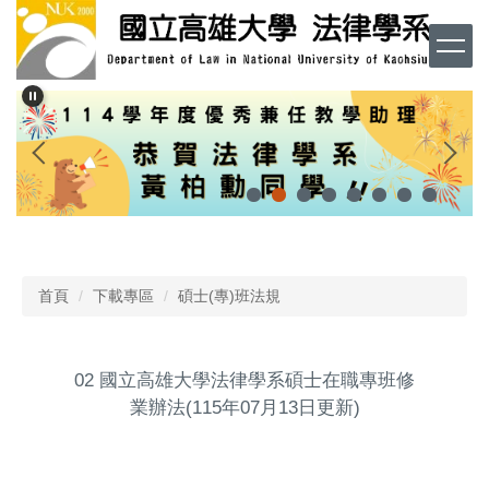
跳
到
主
要
內
容
區
首頁
下載專區
碩士(專)班法規
02 國立高雄大學法律學系碩士在職專班修
業辦法(115年07月13日更新)