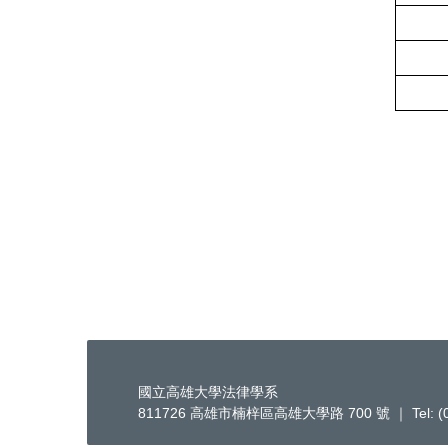
國立高雄大學法律學系
811726 高雄市楠梓區高雄大學路 700 號 ｜ Tel: (07)-5