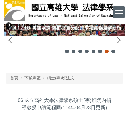
跳
到
主
要
內
容
區
首頁
下載專區
碩士(專)班法規
06 國立高雄大學法律學系碩士(專)班院內指
導教授申請流程圖(114年04月23日更新)