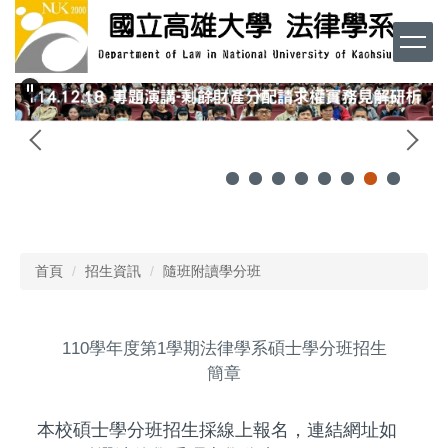
跳
到
主
要
內
容
區
首頁
招生資訊
隨班附讀學分班
110學年度第1學期法律學系碩士學分班招生
簡章
本校碩士學分班招生採線上報名，連結網址如