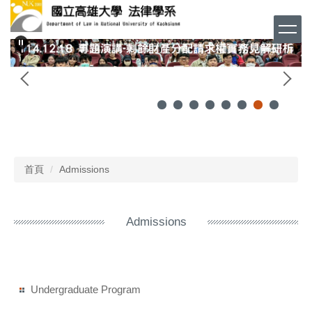
跳
到
主
要
內
容
區
首頁
Admissions
Admissions
Undergraduate Program